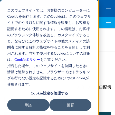
このウェブサイトでは、お客様のコンピューターに
Cookieを保存します。このCookieは、このウェブサ
イトでのやり取りに関する情報を収集し、お客様を
LegalTech AI Top
記憶するために使用されます。この情報は、お客様
FRONTEO Legal Link Portal
>
のブラウジング体験を改善し、カスタマイズするこ
知的財産
,
国際法務
,
Covington & Burling LLP
>
と、ならびにこのウェブサイトや他のメディアの訪
AIと営業秘密 [字幕]
問者に関する解析と指標を得ることを目的として利
用されます。当社で使用するCookieについての詳細
は、
Cookieポリシー
をご覧ください。
拒否した場合、このウェブサイトを訪問したときに
情報は追跡されません。ブラウザーではトラッキン
AIと営業秘密 [字幕]
グを行わない設定を記憶するために1つのCookieが
使用されます。
2022年12月01日配信
Cookie設定を管理する
Covington & Burling LLP
承諾
拒否